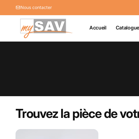
et
passer
Nous contacter
au
contenu
Accueil
Catalogu
Trouvez la pièce de vot