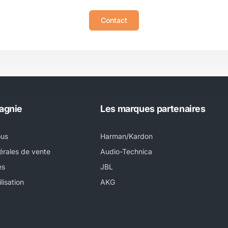
Contact
agnie
Les marques partenaires
ous
Harman/Kardon
érales de vente
Audio-Technica
es
JBL
lisation
AKG