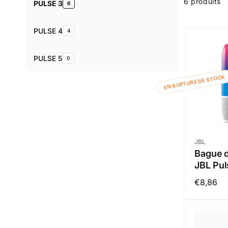
6 produits
des
PULSE 3
6
produits
PULSE 4
4
PULSE 5
0
EN RUPTURE DE STOCK
Distribut
JBL
Bague d
JBL Pul
Prix
€8,86
habituel