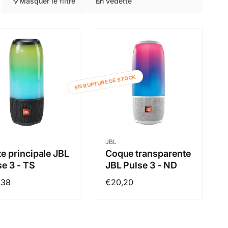
Masquer le filtre
En vedette
T
r
i
e
r
p
EN RUPTURE DE STOCK
a
r
:
ibuteur :
Distributeur :
JBL
te principale JBL
Coque transparente
se 3 - TS
JBL Pulse 3 - ND
,38
Prix
€20,20
tuel
habituel