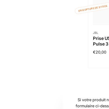
EN RUPTURE DE STOCK
Distribut
JBL
Prise U
Pulse 3
Prix
€20,00
habituel
Si votre produit n
formulaire ci-dess