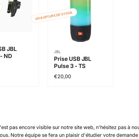
EN RUPTURE DE STOCK
eur :
SB JBL
Distributeur :
JBL
 - ND
Prise USB JBL
Pulse 3 - TS
Prix
€20,00
habituel
'est pas encore visible sur notre site web, n'hésitez pas à no
ous. Notre équipe se fera un plaisir d'étudier votre demand