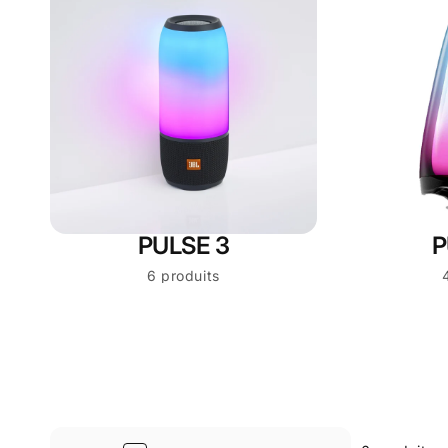
PULSE 3
P
6 produits
Passer
à la
grille