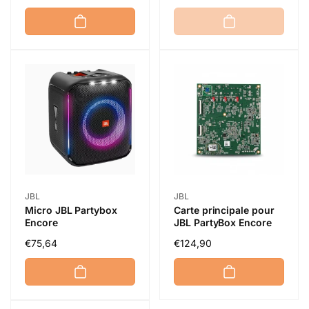
habituel
Distributeur :
Distributeur :
JBL
JBL
Micro JBL Partybox
Carte principale pour
Encore
JBL PartyBox Encore
Prix
€75,64
Prix
€124,90
habituel
habituel