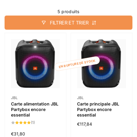
5 produits
FILTRER ET TRIER
EN RUPTURE DE STOCK
Distributeur :
Distributeur :
JBL
JBL
Carte alimentation JBL
Carte principale JBL
Partybox encore
Partybox encore
essential
essential
1
(1)
Prix
€117,84
total
des
habituel
critiques
Prix
€31,80