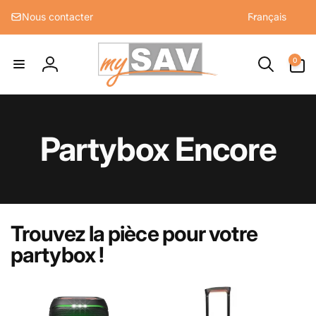
et
L
passer
Nous contacter
Français
a
au
contenu
n
0 article
g
0
Connexion
u
e
Partybox Encore
Trouvez la pièce pour votre
partybox !