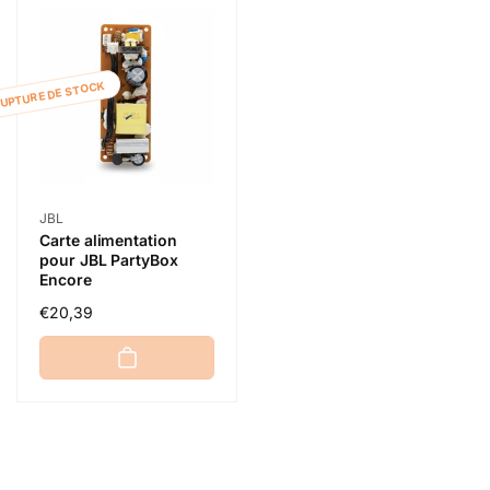
RUPTURE DE STOCK
Distributeur :
JBL
Carte alimentation
pour JBL PartyBox
Encore
Prix
€20,39
habituel