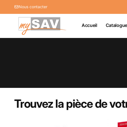
et
passer
Nous contacter
au
contenu
Accueil
Catalogu
Trouvez la pièce de vo