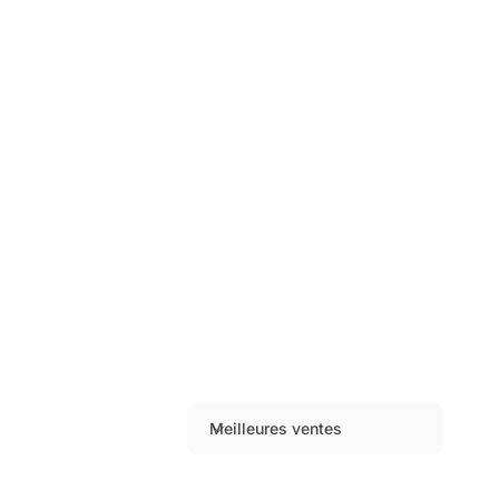
Meilleures ventes
T
r
i