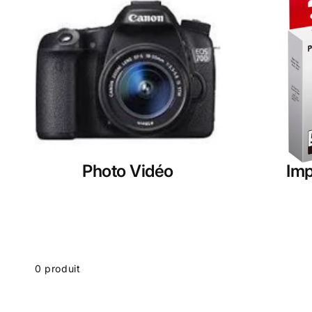
Photo Vidéo
Imp
Passer
 la
rille
0 produit
des
produits