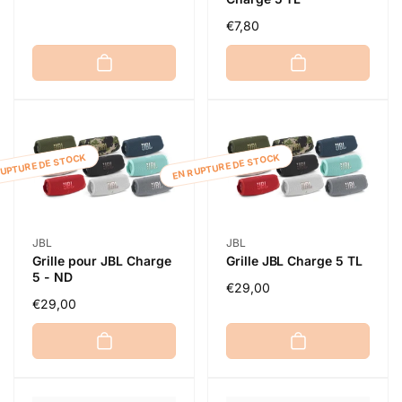
habituel
Prix
€7,80
habituel
RUPTURE DE STOCK
EN RUPTURE DE STOCK
Distributeur :
Distributeur :
JBL
JBL
Grille pour JBL Charge
Grille JBL Charge 5 TL
5 - ND
Prix
€29,00
Prix
€29,00
habituel
habituel