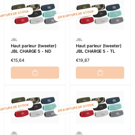
RUPTURE DE STOCK
EN RUPTURE DE STOCK
Distributeur :
Distributeur :
JBL
JBL
Haut parleur (tweeter)
Haut parleur (tweeter)
JBL CHARGE 5 - ND
JBL CHARGE 5 - TL
Prix
€15,64
Prix
€19,87
habituel
habituel
RUPTURE DE STOCK
EN RUPTURE DE STOCK
Distributeur :
Distributeur :
JBL
JBL