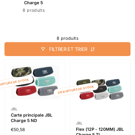
Charge 5
8 produits
8 produits
FILTRER ET TRIER
RUPTURE DE STOCK
EN RUPTURE DE STOCK
Distributeur :
JBL
Carte principale JBL
Charge 5 ND
Distributeur :
JBL
Flex (12P - 120MM) JBL
Prix
€50,58
Charge 5 TL