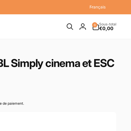
L
Français
a
n
Sous-total
0 article
g
0
€0,00
Connexion
u
e
L Simply cinema et ESC
pe de paiement.