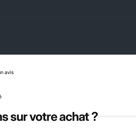
un avis
é
s sur votre achat ?