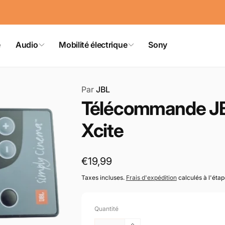
e
Audio
Mobilité électrique
Sony
Par
JBL
Télécommande JB
Xcite
Prix
€19,99
habituel
Taxes incluses.
Frais d'expédition
calculés à l'éta
Quantité