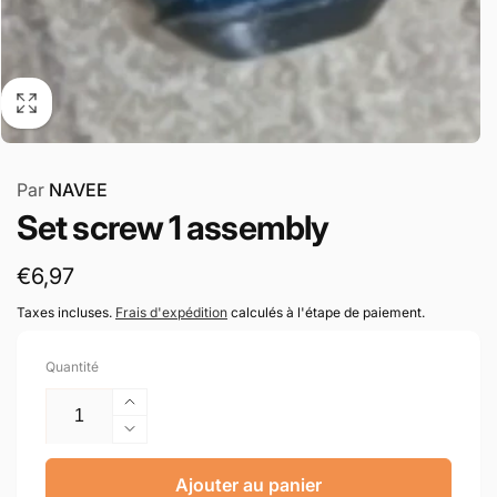
Par
NAVEE
Set screw 1 assembly
Prix
€6,97
habituel
Taxes incluses.
Frais d'expédition
calculés à l'étape de paiement.
Quantité
Augmenter
la
Réduire
quantité
la
de
quantité
Ajouter au panier