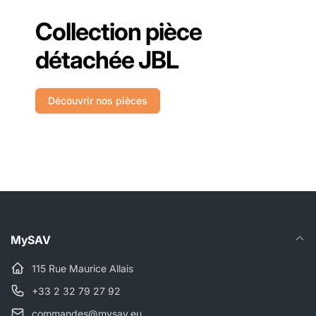
Collection pièce
détachée JBL
Découvrir nos pièces
MySAV
115 Rue Maurice Allais
+33 2 32 79 27 92
commandes@mysav.eu