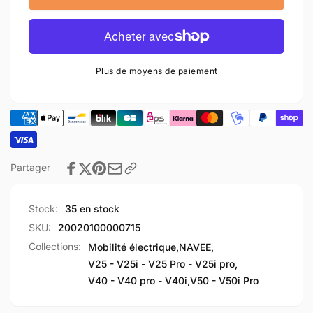
Set
de
screw
Set
1
screw
assembly
1
assembly
Plus de moyens de paiement
Partager
Stock:
35 en stock
SKU:
20020100000715
Collections:
Mobilité électrique,
NAVEE,
V25 - V25i - V25 Pro - V25i pro,
V40 - V40 pro - V40i,
V50 - V50i Pro