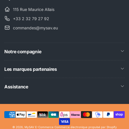
115 Rue Maurice Allais
+33 2 32 79 27 92
commandes@mysav.eu
Notre compagnie
Les marques partenaires
Assistance
Moyens
© 2026,
MySAV E-Commerce
Commerce électronique propulsé par Shopify
de