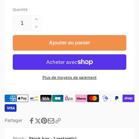
Quantité
Augmenter
la
Réduire
quantité
la
de
quantité
Ajouter au panier
Rear
de
light
Rear
light
Plus de moyens de paiement
Partager
Stock:
Stock bas : 1 restant(s)