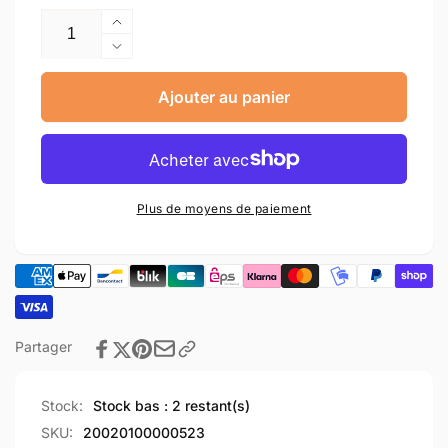
Augmenter
la
Réduire
quantité
la
de
quantité
Ajouter au panier
Rear
de
fender
Rear
bracket
fender
assembly
bracket
assembly
Plus de moyens de paiement
Partager
Stock:
Stock bas : 2 restant(s)
SKU:
20020100000523