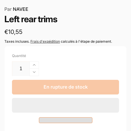
Par
NAVEE
Left rear trims
Prix
€10,55
habituel
Taxes incluses.
Frais d'expédition
calculés à l'étape de paiement.
Quantité
Augmenter
la
Réduire
quantité
la
de
quantité
En rupture de stock
Left
de
rear
Left
trims
rear
trims