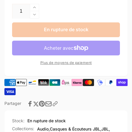
Augmenter
la
Réduire
quantité
la
de
quantité
En rupture de stock
Ecouteur
de
Gauche
Ecouteur
JBL
Gauche
Tune
JBL
Flex
Tune
Plus de moyens de paiement
Flex
Partager
Stock:
En rupture de stock
Collections:
Audio,
Casques & Écouteurs JBL,
JBL,