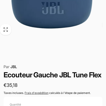
Par
JBL
Ecouteur Gauche JBL Tune Flex
Prix
€35,18
habituel
Taxes incluses.
Frais d'expédition
calculés à l'étape de paiement.
Quantité