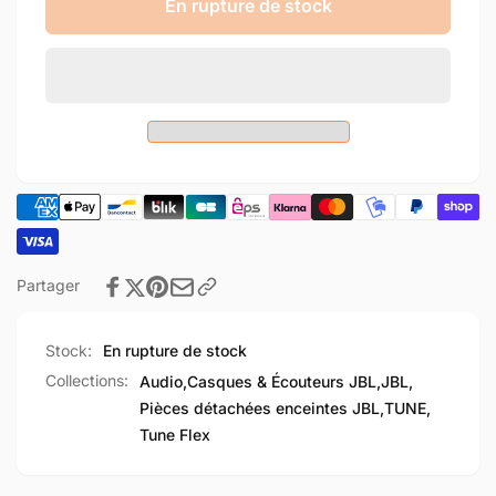
de
quantité
En rupture de stock
Ecouteur
de
droit
Ecouteur
JBL
droit
Tune
JBL
Flex
Tune
Flex
Partager
Stock:
En rupture de stock
Collections:
Audio,
Casques & Écouteurs JBL,
JBL,
Pièces détachées enceintes JBL,
TUNE,
Tune Flex