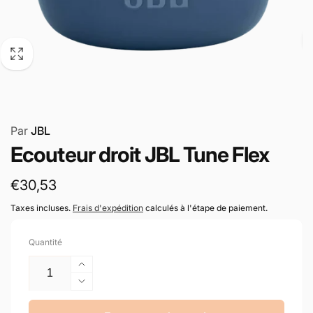
Par
JBL
Ecouteur droit JBL Tune Flex
Prix
€30,53
habituel
Taxes incluses.
Frais d'expédition
calculés à l'étape de paiement.
Quantité
Augmenter
la
Réduire
quantité
la