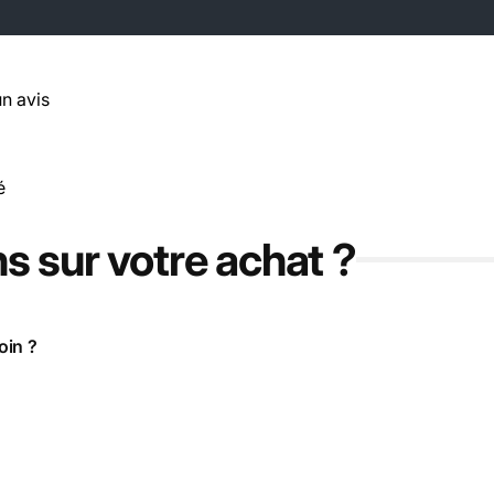
un avis
é
s sur votre achat ?
oin ?