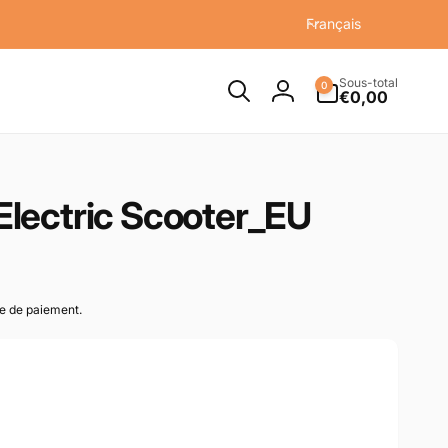
L
Français
a
n
Sous-total
0 article
g
0
€0,00
Connexion
u
e
lectric Scooter_EU
pe de paiement.