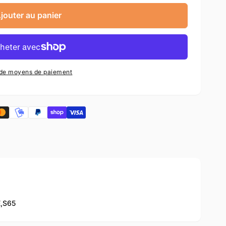
jouter au panier
 de moyens de paiement
,
S65