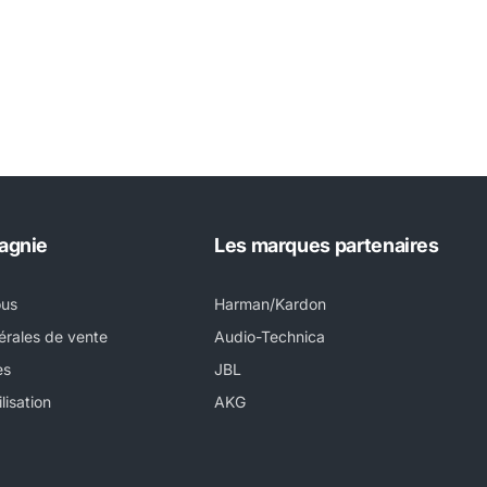
agnie
Les marques partenaires
ous
Harman/Kardon
érales de vente
Audio-Technica
es
JBL
lisation
AKG