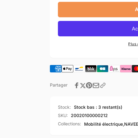
quantité
la
de
quantité
A
Dashboard
de
CoverElectric
Dashboard
Scooter_EU
CoverElectric
Scooter_EU
Plus
Partager
Stock:
Stock bas : 3 restant(s)
SKU:
20020100000212
Collections:
Mobilité électrique,
NAVEE