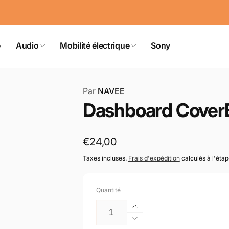
e
Audio
Mobilité électrique
Sony
Par
NAVEE
Dashboard CoverE
Prix
€24,00
habituel
Taxes incluses.
Frais d'expédition
calculés à l'éta
Quantité
Augmenter
la
Réduire