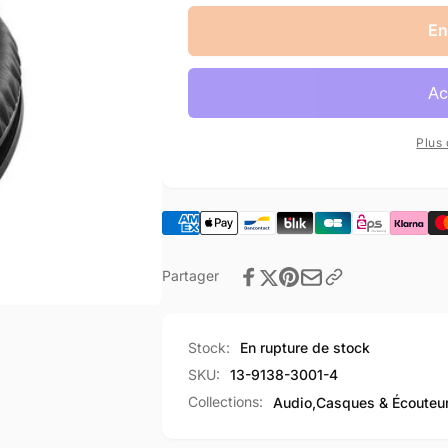
quantité
la
de
quantité
En
Coussinet
de
gauche
Coussinet
Noir
gauche
JBL
Noir
J88/J88I
JBL
Plus
J88/J88I
Partager
Stock:
En rupture de stock
SKU:
13-9138-3001-4
Collections:
Audio,
Casques & Écouteur