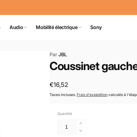
e
Audio
Mobilité électrique
Sony
Par
JBL
Coussinet gauche
Prix
€16,52
habituel
Taxes incluses.
Frais d'expédition
calculés à l'éta
Quantité
Augmenter
la
Réduire