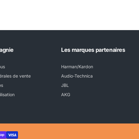
agnie
Les marques partenaires
ous
Harman/Kardon
érales de vente
Audio-Technica
es
JBL
lisation
AKG