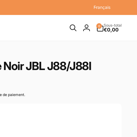
L
Français
a
n
Sous-total
0 article
g
0
€0,00
Connexion
u
e
 Noir JBL J88/J88I
pe de paiement.