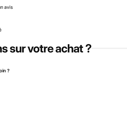
un avis
é
s sur votre achat ?
oin ?