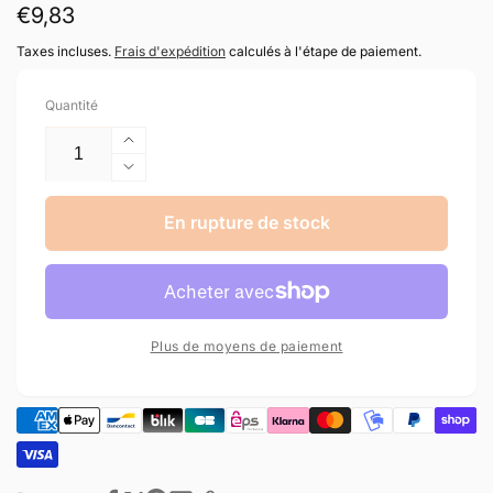
Prix
€9,83
habituel
Taxes incluses.
Frais d'expédition
calculés à l'étape de paiement.
Quantité
Augmenter
la
Réduire
quantité
la
de
quantité
En rupture de stock
Cartouche
de
Canon
Cartouche
PG-
Canon
37
PG-
noir
37
Plus de moyens de paiement
originale
noir
originale