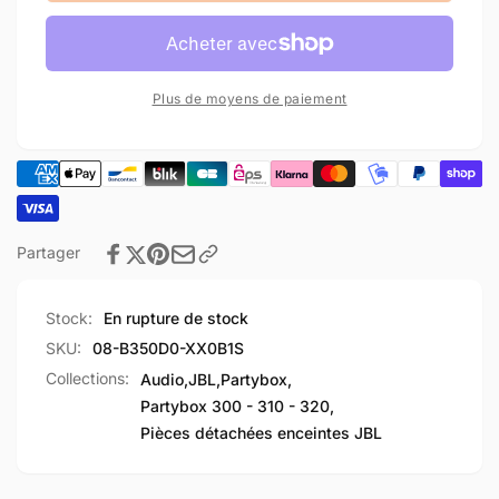
inférieur
Carter
JBL
inférieur
Partybox
JBL
310
Partybox
Plus de moyens de paiement
310
Partager
Stock:
En rupture de stock
SKU:
08-B350D0-XX0B1S
Collections:
Audio,
JBL,
Partybox,
Partybox 300 - 310 - 320,
Pièces détachées enceintes JBL