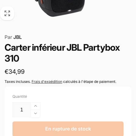
Par
JBL
Carter inférieur JBL Partybox
310
Prix
€34,99
habituel
Taxes incluses.
Frais d'expédition
calculés à l'étape de paiement.
Quantité
Augmenter
la
Réduire
quantité
la
de
quantité
En rupture de stock
Carter
de