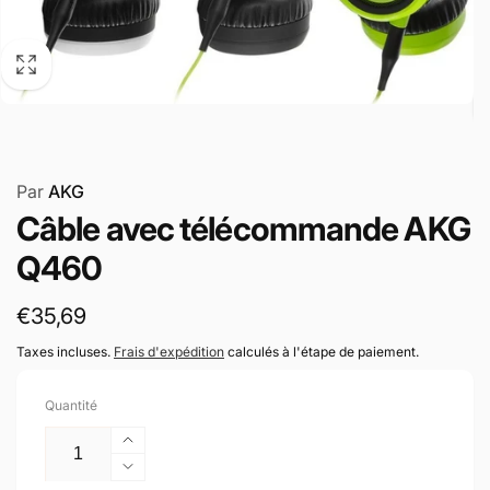
Par
AKG
Câble avec télécommande AKG
Q460
Prix
€35,69
habituel
Taxes incluses.
Frais d'expédition
calculés à l'étape de paiement.
Quantité
Augmenter
la
Réduire