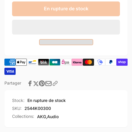
quantité
la
de
quantité
En rupture de stock
Câble
de
avec
Câble
télécommande
avec
AKG
télécommande
Q460
AKG
Q460
Partager
Stock:
En rupture de stock
SKU:
2544K00300
Collections:
AKG,
Audio