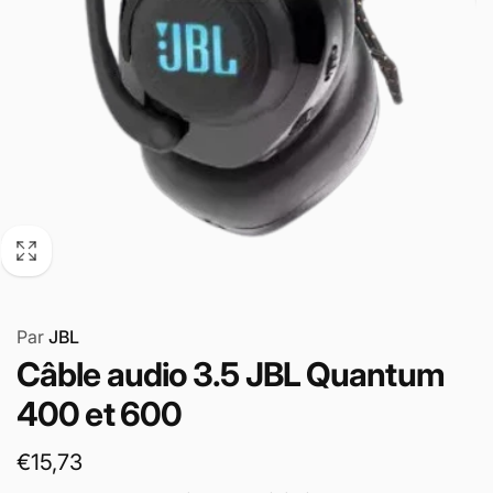
Par
JBL
Câble audio 3.5 JBL Quantum
400 et 600
Prix
€15,73