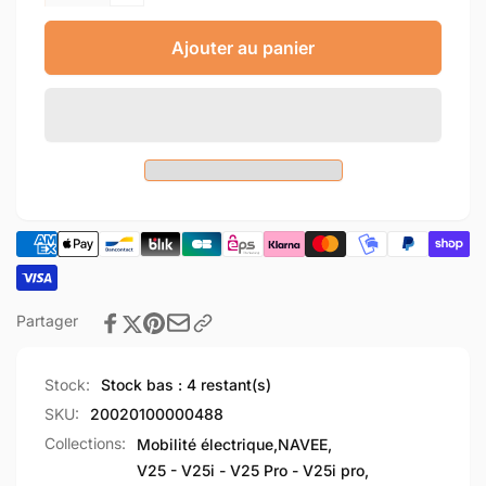
Réduire
quantité
la
de
quantité
Ajouter au panier
Battery
de
compartment
Battery
rear
compartment
plugging
rear
plug
plugging
assembly
plug
assembly
Partager
Stock:
Stock bas : 4 restant(s)
SKU:
20020100000488
Collections:
Mobilité électrique,
NAVEE,
V25 - V25i - V25 Pro - V25i pro,