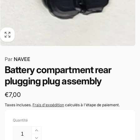
Par
NAVEE
Battery compartment rear
plugging plug assembly
Prix
€7,00
habituel
Taxes incluses.
Frais d'expédition
calculés à l'étape de paiement.
Quantité
Augmenter
la