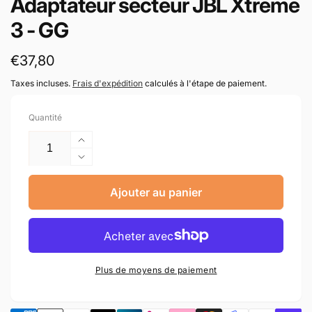
Adaptateur secteur JBL Xtreme
3 - GG
Prix
€37,80
habituel
Taxes incluses.
Frais d'expédition
calculés à l'étape de paiement.
Quantité
Augmenter
la
Réduire
quantité
la
de
quantité
Ajouter au panier
Adaptateur
de
secteur
Adaptateur
JBL
secteur
Xtreme
JBL
3
Xtreme
Plus de moyens de paiement
-
3
GG
-
GG