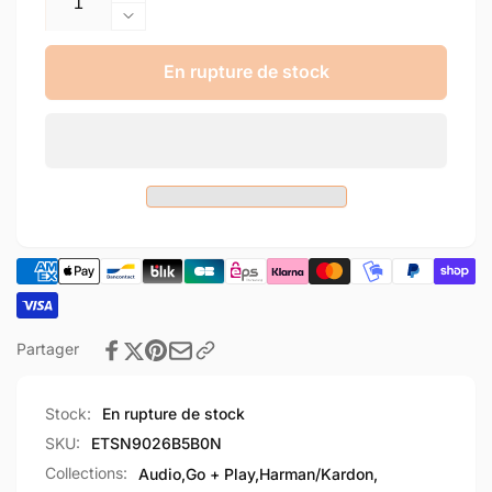
la
Réduire
quantité
la
de
quantité
En rupture de stock
Adaptateur
de
secteur
Adaptateur
Harman/kardon
secteur
Go
Harman/kardon
Play
Go
Wireless
Play
Blanc
Wireless
Blanc
Partager
Stock:
En rupture de stock
SKU:
ETSN9026B5B0N
Collections:
Audio,
Go + Play,
Harman/Kardon,